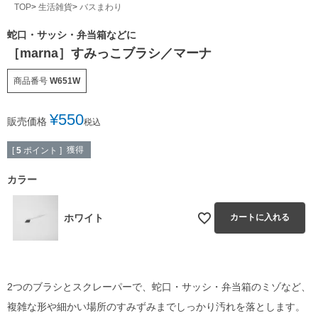
TOP
生活雑貨
バスまわり
蛇口・サッシ・弁当箱などに
［marna］すみっこブラシ／マーナ
商品番号
W651W
¥
550
販売価格
税込
獲得
[
5
ポイント ]
カラー
ホワイト
カートに入れる
2つのブラシとスクレーパーで、蛇口・サッシ・弁当箱のミゾなど、
複雑な形や細かい場所のすみずみまでしっかり汚れを落とします。