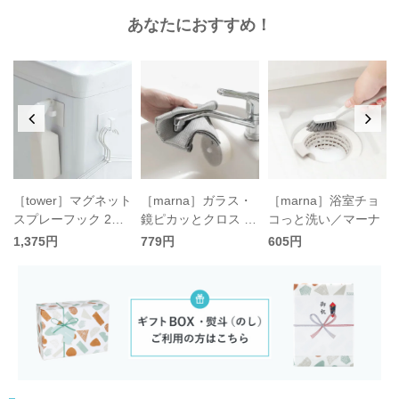
あなたにおすすめ！
リ
［tower］マグネット
［marna］ガラス・
［marna］浴室チョ
スプレーフック 2個
鏡ピカッとクロス 2
コっと洗い／マーナ
組／タワー
枚入／マーナ
1,375円
779円
605円