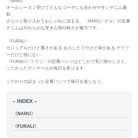
〈NARU〉
オールシーズン穿けてどんなコーデにも合わせやすいデニム素
材。
さらりと取り入れておしゃれに決まる、〈NARU／ナル〉の定番
デニムはやわらかな穿き心地や軽さが魅力です。
〈FURALI〉
カジュアルだけど重さがある おろしたてだけど味がある デイリ
ーだけど他にない
〈FURALI／フラリ〉の定番パンツはどこかで見た懐かしさと、
こだわったディテールが毎日を彩ります。
こだわりの詰まった定番パンツで毎日を楽しもう。
– INDEX –
〈NARU〉
〈FURALI〉