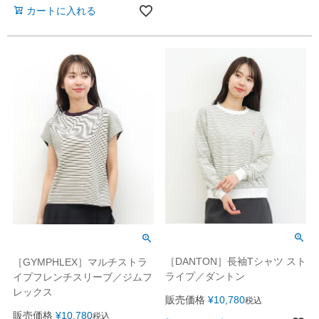
カートに入れる
［DANTON］長袖Tシャツ スト
［GYMPHLEX］マルチストラ
ライプ／ダントン
イプフレンチスリーブ／ジムフ
レックス
販売価格
¥
10,780
税込
販売価格
¥
10,780
税込