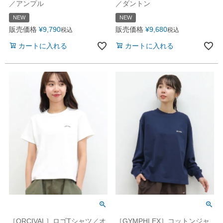
／アンプル
／ダントン
NEW
NEW
販売価格
¥
9,790
販売価格
¥
9,680
税込
税込
カートに入れる
カートに入れる
［ORCIVAL］ロゴTシャツ／オ
［GYMPHLEX］コットンジャ