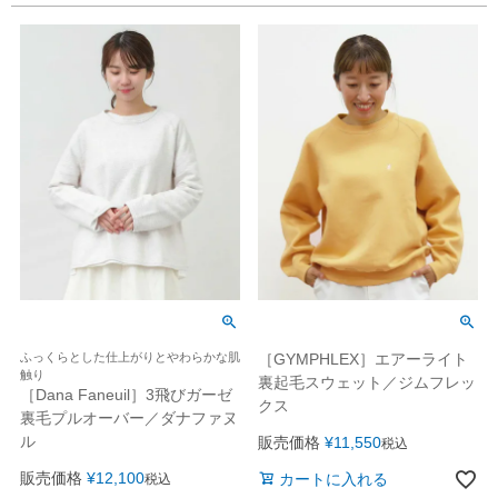
ふっくらとした仕上がりとやわらかな肌
［GYMPHLEX］エアーライト
触り
裏起毛スウェット／ジムフレッ
［Dana Faneuil］3飛びガーゼ
クス
裏毛プルオーバー／ダナファヌ
ル
販売価格
¥
11,550
税込
販売価格
¥
12,100
カートに入れる
税込