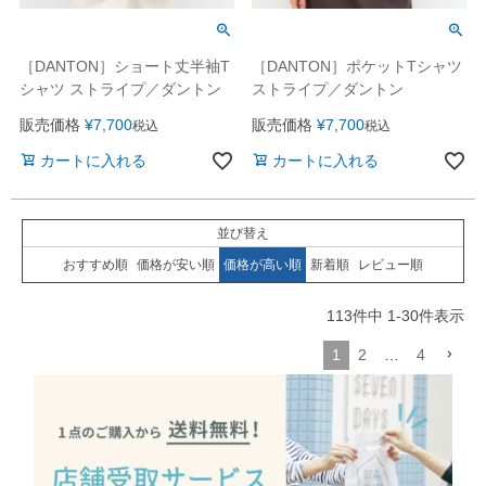
［DANTON］ショート丈半袖T
［DANTON］ポケットTシャツ
シャツ ストライプ／ダントン
ストライプ／ダントン
販売価格
¥
7,700
販売価格
¥
7,700
税込
税込
カートに入れる
カートに入れる
並び替え
おすすめ順
価格が安い順
価格が高い順
新着順
レビュー順
113
件中
1
-
30
件表示
1
2
…
4