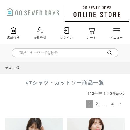
店舗情報
会員登録
ログイン
カート
メニュー
ゲスト 様
#Tシャツ・カットソー商品一覧
113
件中
1
-
30
件表示
1
2
…
4