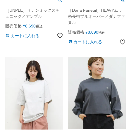
［UNPLE］サテンミックスチ
［Dana Faneuil］HEAVYムラ
ュニック／アンプル
糸長袖プルオーバー／ダナファ
ヌル
販売価格
¥
8,690
税込
販売価格
¥
8,690
税込
カートに入れる
カートに入れる