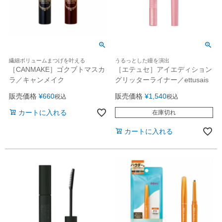
繊細ボリュームまつげを叶える
うるっとした瞳を演出
［CANMAKE］ゴクブトマスカ
［エテュセ］アイエディション
ラ／キャンメイク
グリッターライナー／ettusais
販売価格
¥
660
販売価格
¥
1,540
税込
税込
カートに入れる
在庫切れ
カートに入れる