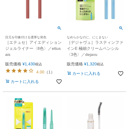
目元を印象付ける濃厚な発色
なめらかなのに、にじまない
［エテュセ］アイエディション
［デジャヴュ］ラスティンファ
ジェルライナー〈8色〉／ettus
インE 極細クリームペンシル
ais
〈3色〉／dejavu
販売価格
¥
1,430
販売価格
¥
1,320
税込
税込
4.00
（
1
）
カートに入れる
カートに入れる