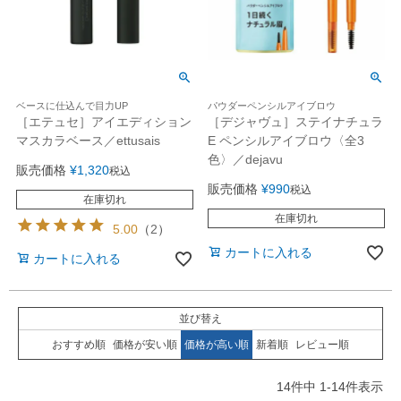
ベースに仕込んで目力UP
パウダーペンシルアイブロウ
［エテュセ］アイエディション
［デジャヴュ］ステイナチュラ
マスカラベース／ettusais
E ペンシルアイブロウ〈全3
色〉／dejavu
販売価格
¥
1,320
税込
販売価格
¥
990
税込
在庫切れ
在庫切れ
5.00
（
2
）
カートに入れる
カートに入れる
並び替え
おすすめ順
価格が安い順
価格が高い順
新着順
レビュー順
14
件中
1
-
14
件表示