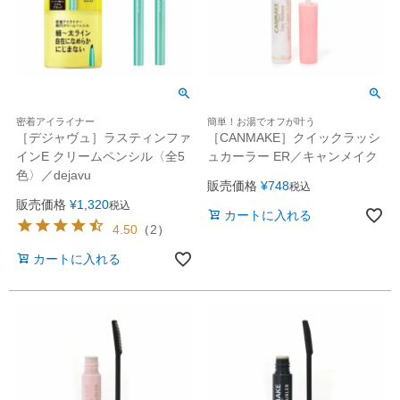
密着アイライナー
簡単！お湯でオフが叶う
［デジャヴュ］ラスティンファ
［CANMAKE］クイックラッシ
インE クリームペンシル〈全5
ュカーラー ER／キャンメイク
色〉／dejavu
販売価格
¥
748
税込
販売価格
¥
1,320
税込
カートに入れる
4.50
（
2
）
カートに入れる