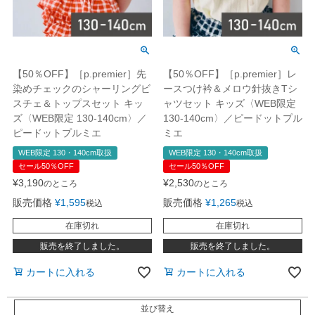
【50％OFF】［p.premier］先
【50％OFF】［p.premier］レ
染めチェックのシャーリングビ
ースつけ衿＆メロウ針抜きTシ
スチェ＆トップスセット キッ
ャツセット キッズ〈WEB限定
ズ〈WEB限定 130-140cm〉／
130-140cm〉／ピードットプル
ピードットプルミエ
ミエ
WEB限定 130・140cm取扱
WEB限定 130・140cm取扱
セール50％OFF
セール50％OFF
¥
3,190
¥
2,530
のところ
のところ
販売価格
¥
1,595
販売価格
¥
1,265
税込
税込
在庫切れ
在庫切れ
販売を終了しました。
販売を終了しました。
カートに入れる
カートに入れる
並び替え