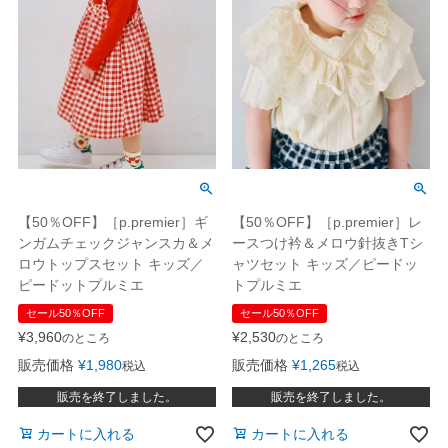
【50％OFF】［p.premier］ギ
【50％OFF】［p.premier］レ
ンガムチェックジャンスカ＆メ
ースつけ衿＆メロウ針抜きTシ
ロウトップスセット キッズ／
ャツセット キッズ／ピードッ
ピードットプルミエ
トプルミエ
セール50％OFF
セール50％OFF
¥
3,960
¥
2,530
のところ
のところ
販売価格
¥
1,980
販売価格
¥
1,265
税込
税込
販売を終了しました。
販売を終了しました。
カートに入れる
カートに入れる