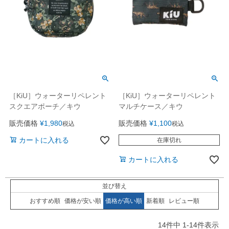
［KiU］ウォーターリペレント
［KiU］ウォーターリペレント
スクエアポーチ／キウ
マルチケース／キウ
販売価格
¥
1,980
販売価格
¥
1,100
税込
税込
カートに入れる
在庫切れ
カートに入れる
並び替え
おすすめ順
価格が安い順
価格が高い順
新着順
レビュー順
14
件中
1
-
14
件表示