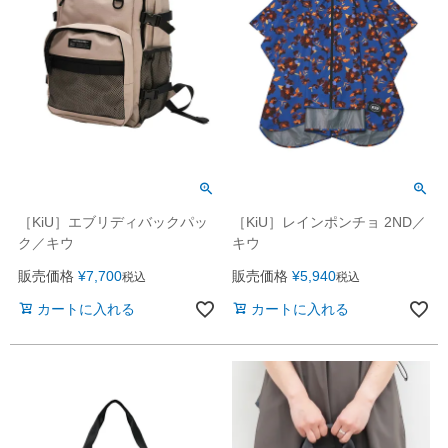
［KiU］エブリディバックパッ
［KiU］レインポンチョ 2ND／
ク／キウ
キウ
販売価格
¥
7,700
販売価格
¥
5,940
税込
税込
カートに入れる
カートに入れる