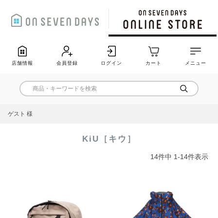
店舗情報
会員登録
ログイン
カート
メニュー
ゲスト 様
KiU［キウ］
14
件中
1
-
14
件表示