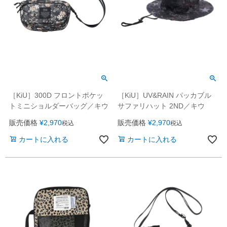
［KiU］300D フロントポケッ
［KiU］UV&RAIN パッカブル
トミニショルダーバッグ／キウ
サファリハット 2ND／キウ
販売価格
¥
2,970
販売価格
¥
2,970
税込
税込
カートに入れる
カートに入れる