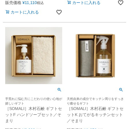
カートに入れる
販売価格
¥
11,110
税込
カートに入れる
手荒れに悩む方にこだわりの使い心地が
天然由来の成分でキッチン周りをすっき
嬉しいギフト
り癒せるギフト
［SOMALI］木村石鹸 ギフトセ
［SOMALI］木村石鹸 ギフトセ
ットF ハンドソープセット／そ
ットK おてがるキッチンセット
まり
／そまり