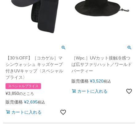
【30％OFF】［コカゲル］マ
［Wpc.］UVカット接触冷感つ
シンウォッシュ キッズケープ
ば広サファリハット／ワールド
付きUVキャップ〈スペシャル
パーティー
プライス〉
販売価格
¥
3,520
税込
スペシャルプライス
カートに入れる
¥
3,850
のところ
販売価格
¥
2,695
税込
カートに入れる