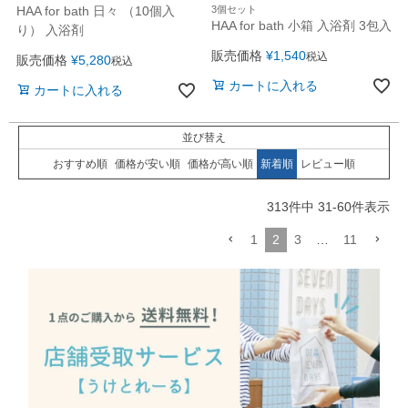
HAA for bath 日々 （10個入
3個セット
HAA for bath 小箱 入浴剤 3包入
り） 入浴剤
販売価格
¥
1,540
税込
販売価格
¥
5,280
税込
カートに入れる
カートに入れる
並び替え
おすすめ順
価格が安い順
価格が高い順
新着順
レビュー順
313
件中
31
-
60
件表示
1
2
3
…
11