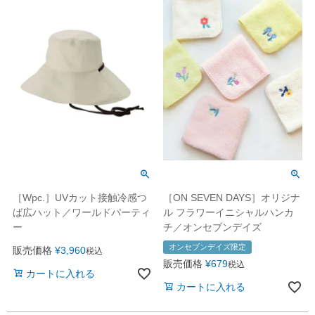
［Wpc.］UVカット接触冷感つ
［ON SEVEN DAYS］オリジナ
ば広ハット／ワールドパーティ
ル フラワーイニシャルハンカ
ー
チ／オンセブンデイズ
オンセブンデイズ限定
販売価格
¥
3,960
税込
販売価格
¥
679
税込
カートに入れる
カートに入れる