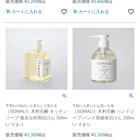
販売価格
¥
2,200
販売価格
¥
1,650
税込
税込
カートに入れる
カートに入れる
手荒れの悩みにも安心して使える
手肌にも柔らかな洗い心地
［SOMALI］木村石鹸 キッチン
［SOMALI］木村石鹸 ハンドソ
ソープ 複合台所用石けん 300m
ープ ハンド用液体石けん 250m
l／そまり
l／そまり
販売価格
¥
1,320
販売価格
¥
1,320
税込
税込