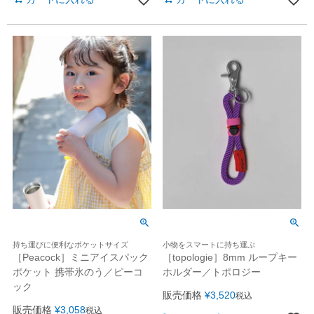
持ち運びに便利なポケットサイズ
小物をスマートに持ち運ぶ
［Peacock］ミニアイスパック
［topologie］8mm ループキー
ポケット 携帯氷のう／ピーコ
ホルダー／トポロジー
ック
販売価格
¥
3,520
税込
販売価格
¥
3,058
税込