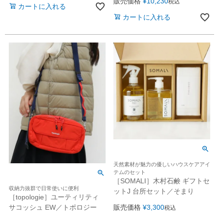
販売価格
¥
10,230
税込
カートに入れる
カートに入れる
天然素材が魅力の優しいハウスケアアイ
テムのセット
［SOMALI］木村石鹸 ギフトセ
収納力抜群で日常使いに便利
ットJ 台所セット／そまり
［topologie］ユーティリティ
販売価格
¥
3,300
サコッシュ EW／トポロジー
税込