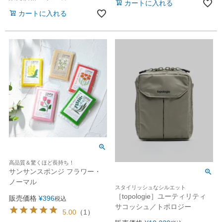
カートに入れる
カートに入れる
高品質＆驚くほど長持ち！
サンサンスポンジ フラワー・
ノーマル
スタイリッシュなシルエット
［topologie］ユーティリティ
販売価格
¥
396
税込
サコッシュ／トポロジー
5.00
（
1
）