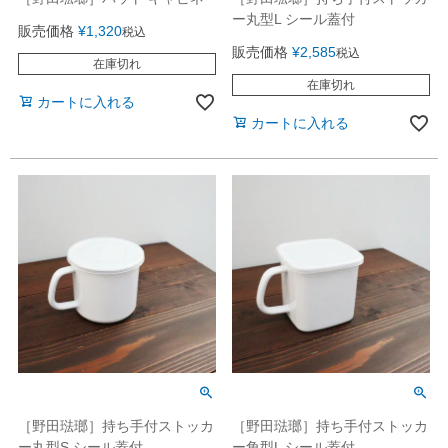
ー丸型L シール蓋付
販売価格
¥
1,320
税込
販売価格
¥
2,585
税込
在庫切れ
在庫切れ
カートに入れる
カートに入れる
［野田琺瑯］持ち手付ストッカ
［野田琺瑯］持ち手付ストッカ
ー丸型S シール蓋付
ー角型L シール蓋付