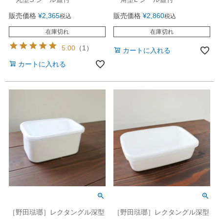
販売価格
¥
2,365
販売価格
¥
2,860
税込
税込
在庫切れ
在庫切れ
5.00
（
1
）
カートに入れる
カートに入れる
［野田琺瑯］レクタングル深型
［野田琺瑯］レクタングル深型