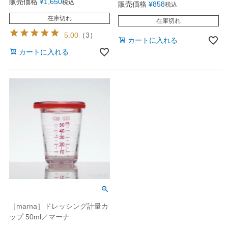
販売価格
¥
1,650
税込
販売価格
¥
858
税込
在庫切れ
在庫切れ
5.00
（
3
）
カートに入れる
カートに入れる
［marna］ドレッシング計量カ
ップ 50ml／マーナ