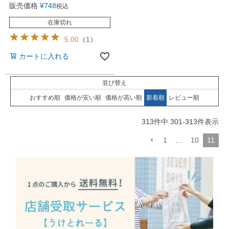
販売価格
¥
748
税込
在庫切れ
5.00
（
1
）
カートに入れる
並び替え
おすすめ順
価格が安い順
価格が高い順
新着順
レビュー順
313
件中
301
-
313
件表示
1
…
10
11