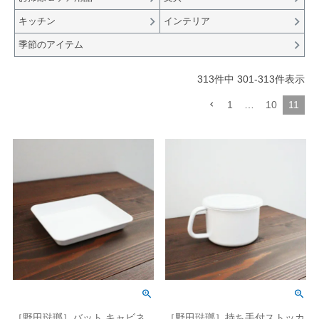
キッチン
インテリア
季節のアイテム
313
件中
301
-
313
件表示
1
…
10
11
［野田琺瑯］バット キャビネ
［野田琺瑯］持ち手付ストッカ