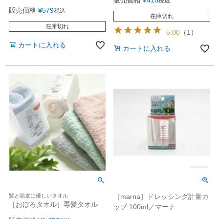
販売価格
¥
418
税込
販売価格
¥
579
税込
在庫切れ
在庫切れ
5.00
（
1
）
カートに入れる
カートに入れる
髪と頭皮に優しいタオル
［marna］ドレッシング計量カ
［おぼろタオル］専髪タオル
ップ 100ml／マーナ