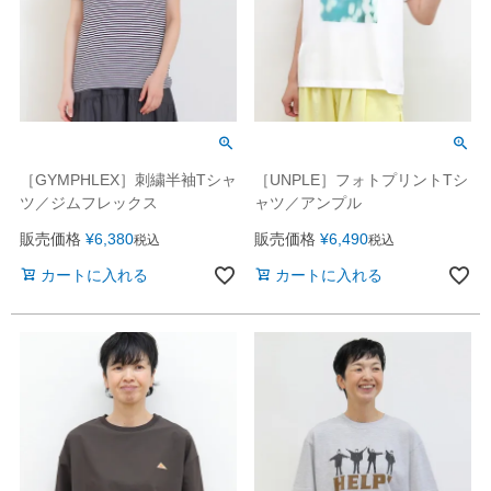
［GYMPHLEX］刺繍半袖Tシャ
［UNPLE］フォトプリントTシ
ツ／ジムフレックス
ャツ／アンプル
販売価格
¥
6,380
販売価格
¥
6,490
税込
税込
カートに入れる
カートに入れる