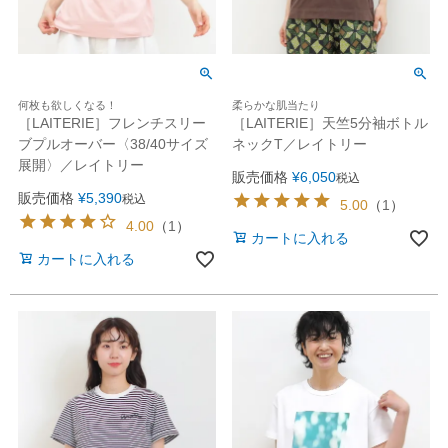
何枚も欲しくなる！
柔らかな肌当たり
［LAITERIE］フレンチスリー
［LAITERIE］天竺5分袖ボトル
ブプルオーバー〈38/40サイズ
ネックT／レイトリー
展開〉／レイトリー
販売価格
¥
6,050
税込
販売価格
¥
5,390
税込
5.00
（
1
）
4.00
（
1
）
カートに入れる
カートに入れる