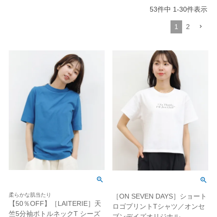
53
件中
1
-
30
件表示
1
2
柔らかな肌当たり
［ON SEVEN DAYS］ショート
【50％OFF】［LAITERIE］天
ロゴプリントTシャツ／オンセ
竺5分袖ボトルネックT シーズ
ブンデイズオリジナル