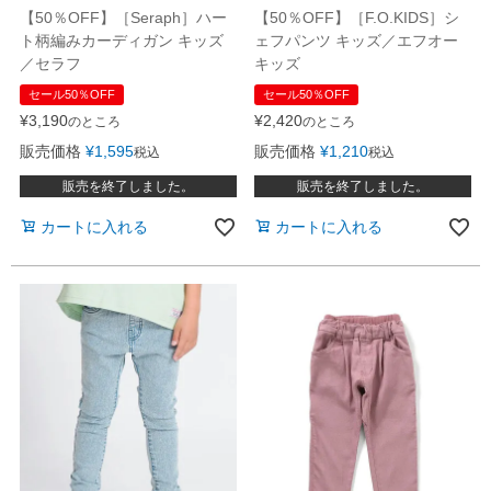
【50％OFF】［Seraph］ハー
【50％OFF】［F.O.KIDS］シ
ト柄編みカーディガン キッズ
ェフパンツ キッズ／エフオー
／セラフ
キッズ
セール50％OFF
セール50％OFF
¥
3,190
¥
2,420
のところ
のところ
販売価格
¥
1,595
販売価格
¥
1,210
税込
税込
販売を終了しました。
販売を終了しました。
カートに入れる
カートに入れる