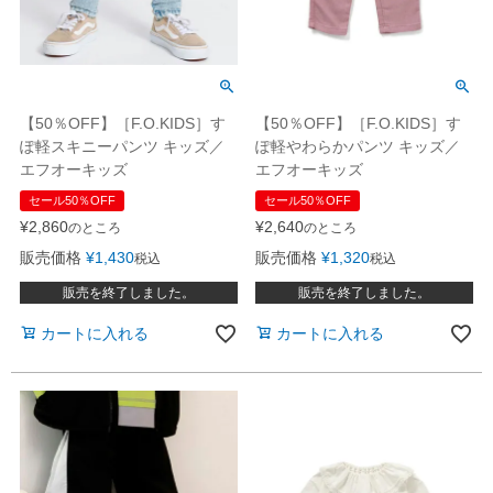
【50％OFF】［F.O.KIDS］す
【50％OFF】［F.O.KIDS］す
ぽ軽スキニーパンツ キッズ／
ぽ軽やわらかパンツ キッズ／
エフオーキッズ
エフオーキッズ
セール50％OFF
セール50％OFF
¥
2,860
¥
2,640
のところ
のところ
販売価格
¥
1,430
販売価格
¥
1,320
税込
税込
販売を終了しました。
販売を終了しました。
カートに入れる
カートに入れる