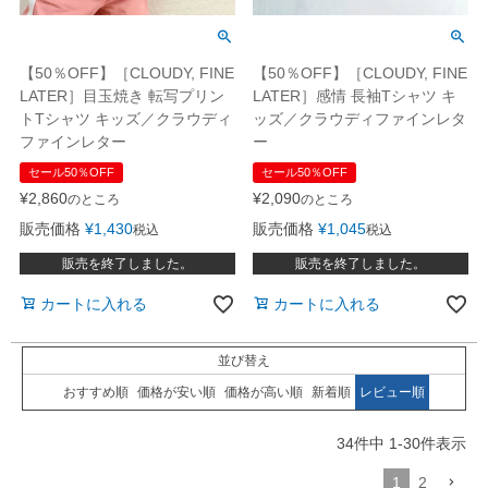
【50％OFF】［CLOUDY, FINE
【50％OFF】［CLOUDY, FINE
LATER］感情 長袖Tシャツ キ
LATER］目玉焼き 転写プリン
ッズ／クラウディファインレタ
トTシャツ キッズ／クラウディ
ー
ファインレター
セール50％OFF
セール50％OFF
¥
2,090
¥
2,860
のところ
のところ
販売価格
¥
1,045
販売価格
¥
1,430
税込
税込
販売を終了しました。
販売を終了しました。
カートに入れる
カートに入れる
並び替え
おすすめ順
価格が安い順
価格が高い順
新着順
レビュー順
34
件中
1
-
30
件表示
1
2