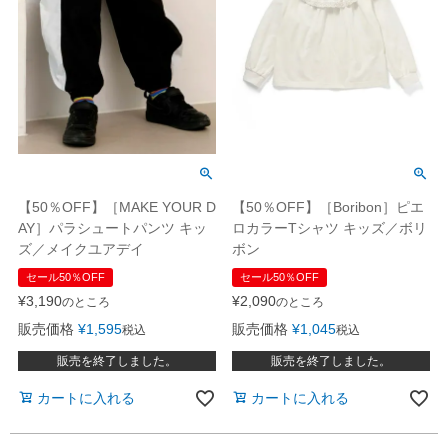
【50％OFF】［MAKE YOUR D
【50％OFF】［Boribon］ピエ
AY］パラシュートパンツ キッ
ロカラーTシャツ キッズ／ボリ
ズ／メイクユアデイ
ボン
セール50％OFF
セール50％OFF
¥
3,190
¥
2,090
のところ
のところ
販売価格
¥
1,595
販売価格
¥
1,045
税込
税込
販売を終了しました。
販売を終了しました。
カートに入れる
カートに入れる