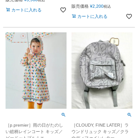
税込
販売価格
¥
2,200
税込
カートに入れる
カートに入れる
［p.premier］雨の日がたのし
［CLOUDY, FINE LATER］ラ
い総柄レインコート キッズ／
ウンドリュック キッズ／クラ
ピードットプルミエ
ウディファインレター