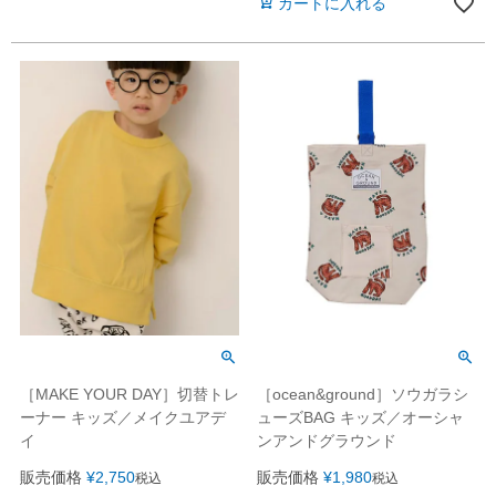
カートに入れる
［MAKE YOUR DAY］切替トレ
［ocean&ground］ソウガラシ
ーナー キッズ／メイクユアデ
ューズBAG キッズ／オーシャ
イ
ンアンドグラウンド
販売価格
¥
2,750
販売価格
¥
1,980
税込
税込