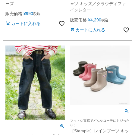
ーズ
ャツ キッズ／クラウディファ
インレター
販売価格
¥
990
税込
販売価格
¥
4,290
税込
カートに入れる
カートに入れる
マットな質感でどんなコーデにもぴった
り！
［Stample］レインブーツ キッ