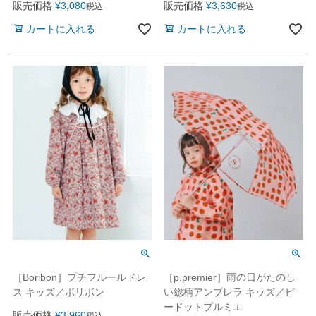
販売価格
¥
3,080
販売価格
¥
3,630
税込
税込
カートに入れる
カートに入れる
［Boribon］プチフルールドレ
［p.premier］雨の日がたのし
ス キッズ／ボリボン
い総柄アンブレラ キッズ／ピ
ードットプルミエ
販売価格
¥
3,960