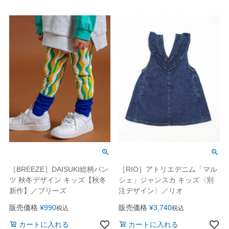
［BREEZE］DAISUKI総柄パン
［RIO］アトリエデニム「マル
ツ 秋冬デザイン キッズ【秋冬
シェ」ジャンスカ キッズ〈別
新作】／ブリーズ
注デザイン〉／リオ
販売価格
¥
990
販売価格
¥
3,740
税込
税込
カートに入れる
カートに入れる