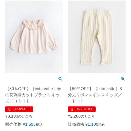
【50％OFF】［coto cotte］春
【50％OFF】［coto cotte］8
の花刺繍カットブラウス キッ
分丈リボンレギンス キッズ／
ズ／コトコト
コトコト
セール50％OFF
セール50％OFF
¥
3,190
¥
2,200
のところ
のところ
販売価格
¥
1,595
販売価格
¥
1,100
税込
税込