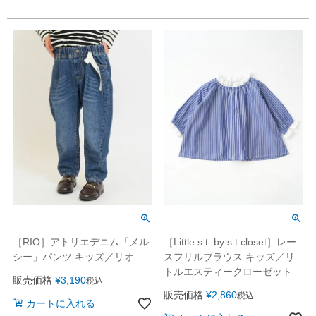
［RIO］アトリエデニム「メル
［Little s.t. by s.t.closet］レー
シー」パンツ キッズ／リオ
スフリルブラウス キッズ／リ
トルエスティークローゼット
販売価格
¥
3,190
税込
販売価格
¥
2,860
税込
カートに入れる