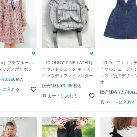
ibon］プチフルール
［CLOUDY, FINE LATER］
［RIO］アトリエ
キッズ／ボリボン
ラウンドリュック キッズ／
「マルシェ」ジャン
クラウディファインレター
ッズ〈別注デザイ
格
¥
3,960
税込
オ
販売価格
¥
3,960
税込
トに入れる
販売価格
¥
3,740
税
カートに入れる
カートに入れる