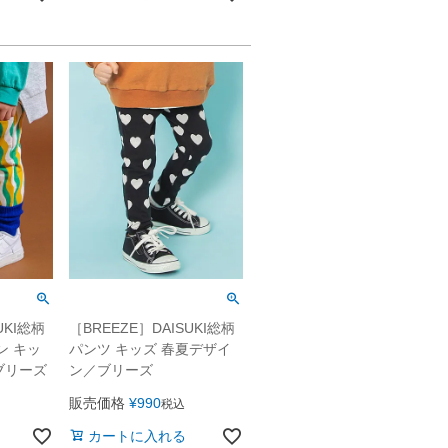
UKI総柄
［BREEZE］DAISUKI総柄
ン キッ
パンツ キッズ 春夏デザイ
ブリーズ
ン／ブリーズ
販売価格
¥
990
税込
カートに入れる