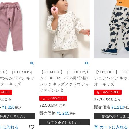
FF】［F.O.KIDS］
【50％OFF】［CLOUDY, F
【50％OFF】［F.O
わらかパンツ キッ
INE LATER］パン柄7分袖T
シェフパンツ キッ
フオーキッズ
シャツ キッズ／クラウディ
オーキッズ
ファインレター
％OFF
セール50％OFF
セール50％OFF
¥
2,420
のところ
のところ
¥
2,530
のところ
格
¥
1,320
販売価格
¥
1,210
税込
税
販売価格
¥
1,265
税込
を終了しました。
販売を終了しま
販売を終了しました。
トに入れる
カートに入れる