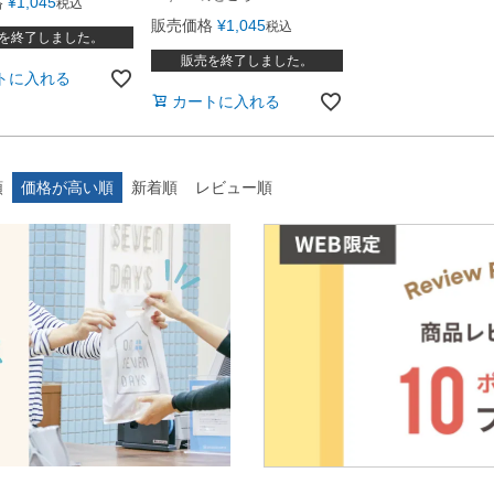
格
¥
1,045
税込
販売価格
¥
1,045
税込
を終了しました。
販売を終了しました。
トに入れる
カートに入れる
順
価格が高い順
新着順
レビュー順