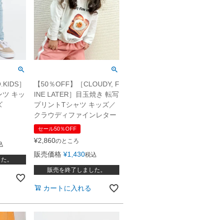
.KIDS］
【50％OFF】［CLOUDY, F
ツ キッ
INE LATER］目玉焼き 転写
ズ
プリントTシャツ キッズ／
クラウディファインレター
セール50％OFF
¥
2,860
のところ
込
販売価格
¥
1,430
税込
した。
販売を終了しました。
カートに入れる