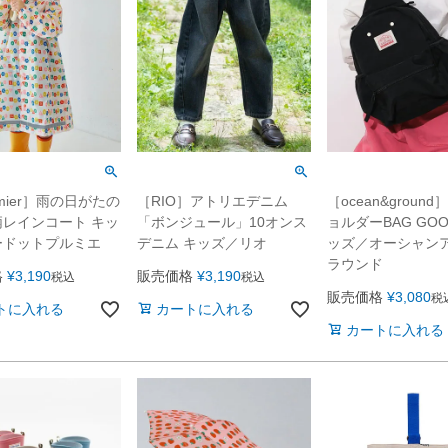
emier］雨の日がたの
［RIO］アトリエデニム
［ocean&groun
レインコート キッ
「ボンジュール」10オンス
ョルダーBAG GOO
ードットプルミエ
デニム キッズ／リオ
ッズ／オーシャン
ラウンド
格
¥
3,190
販売価格
¥
3,190
税込
税込
販売価格
¥
3,080
税
トに入れる
カートに入れる
カートに入れる