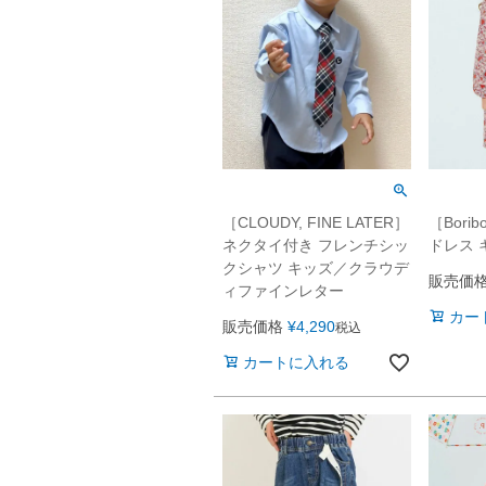
［CLOUDY, FINE LATER］
［Bor
ネクタイ付き フレンチシッ
ドレス 
クシャツ キッズ／クラウデ
販売価
ィファインレター
カー
販売価格
¥
4,290
税込
カートに入れる