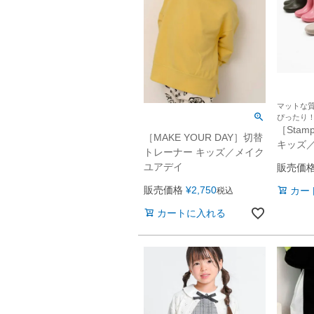
マットな
ぴったり
［Sta
［MAKE YOUR DAY］切替
キッズ
トレーナー キッズ／メイク
ユアデイ
販売価
販売価格
¥
2,750
カー
税込
カートに入れる