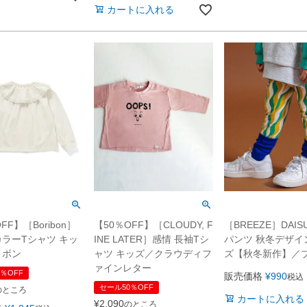
カートに入れる
FF】［Boribon］
【50％OFF】［CLOUDY, F
［BREEZE］DAIS
ラーTシャツ キッ
INE LATER］感情 長袖Tシ
パンツ 秋冬デザイ
リボン
ャツ キッズ／クラウディフ
ズ【秋冬新作】／
ァインレター
％OFF
販売価格
¥
990
税込
セール50％OFF
のところ
カートに入れる
¥
2,090
のところ