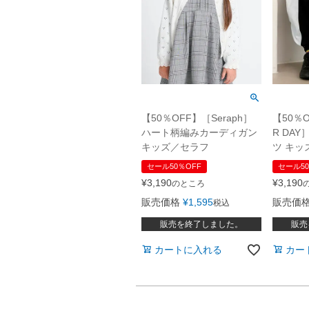
【50％OFF】［Seraph］
【50％O
ハート柄編みカーディガン
R DA
キッズ／セラフ
ツ キッ
セール50％OFF
セール50
¥
3,190
¥
3,190
のところ
販売価格
¥
1,595
販売価
税込
販売を終了しました。
販売
カートに入れる
カー