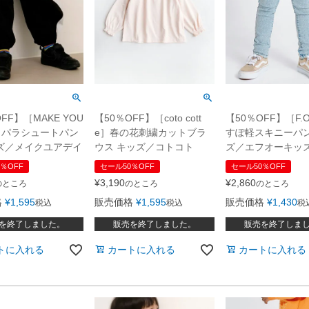
FF】［MAKE YOU
【50％OFF】［coto cott
【50％OFF】［F.O
Y］パラシュートパン
e］春の花刺繍カットブラ
すぽ軽スキニーパン
ズ／メイクユアデイ
ウス キッズ／コトコト
ズ／エフオーキッ
％OFF
セール50％OFF
セール50％OFF
¥
3,190
¥
2,860
のところ
のところ
のところ
格
¥
1,595
販売価格
¥
1,595
販売価格
¥
1,430
税込
税込
税
を終了しました。
販売を終了しました。
販売を終了しま
トに入れる
カートに入れる
カートに入れる