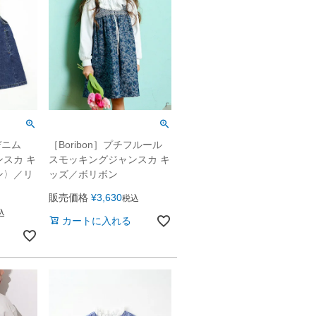
デニム
［Boribon］プチフルール
スカ キ
スモッキングジャンスカ キ
ン〉／リ
ッズ／ボリボン
販売価格
¥
3,630
税込
込
カートに入れる