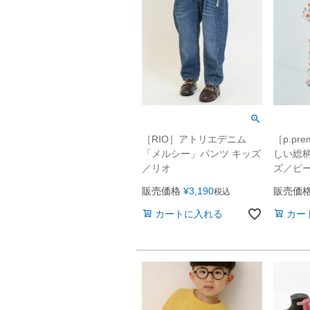
［RIO］アトリエデニム
［p.pr
「メルシー」パンツ キッズ
しい総柄
／リオ
ズ／ピ
販売価格
¥
3,190
販売価
税込
カートに入れる
カー