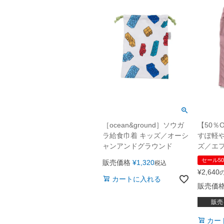
［ocean&ground］ソウガ
【50％O
ラ給食巾着 キッズ／オーシ
すぽ軽や
ャンアンドグラウンド
ズ／エ
セール50
販売価格
¥
1,320
税込
¥
2,640
カートに入れる
販売価
販売
カー