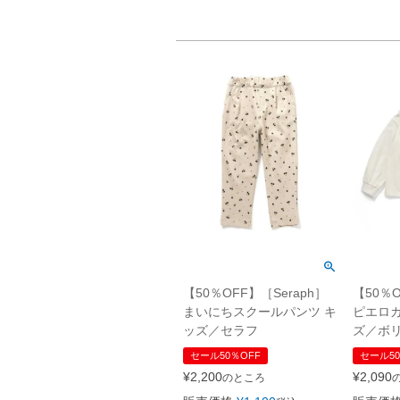
【50％OFF】［Seraph］
【50％O
まいにちスクールパンツ キ
ピエロカ
ッズ／セラフ
ズ／ボ
セール50％OFF
セール50
¥
2,200
¥
2,090
のところ