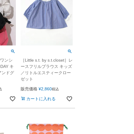
d］ワンシ
［Little s.t. by s.t.closet］レ
DAY キ
ースフリルブラウス キッズ
アンドグ
／リトルエスティークロー
ゼット
販売価格
¥
2,860
込
税込
カートに入れる