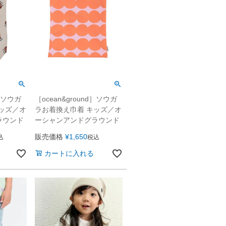
d］ソウガ
［ocean&ground］ソウガ
キッズ／オ
ラお着換え巾着 キッズ／オ
ラウンド
ーシャンアンドグラウンド
販売価格
¥
1,650
込
税込
カートに入れる