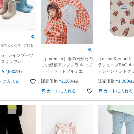
質感でどんなコーデにも
！
mple］レインブーツ
［p.premier］雨の日がたの
［ocean&groun
／スタンプル
しい総柄アンブレラ キッズ
ラシューズBAG 
／ピードットプルミエ
ーシャンアンドグ
格
¥
2,530
税込
販売価格
¥
2,200
販売価格
¥
1,980
トに入れる
税込
税
カートに入れる
カートに入れる