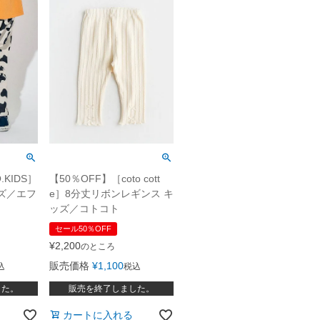
.KIDS］
【50％OFF】［coto cott
ズ／エフ
e］8分丈リボンレギンス キ
ッズ／コトコト
セール50％OFF
¥
2,200
のところ
販売価格
¥
1,100
込
税込
した。
販売を終了しました。
カートに入れる